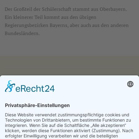
Der Großteil der Schülerschaft stammt aus Oberbayern.
Ein kleinerer Teil kommt aus den übrigen
Regierungsbezirken Bayerns, aber auch aus den anderen
Bundesländern.
IMPRESSUM
DATENSCHUTZ
KONTAKT & ANFAHRT
LOGIN
© 2024 - Alice Bendix - Berufliches Schulzentrum der
Stadt München