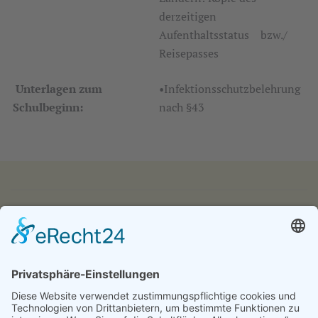
derzeitigen
Aufenthaltsstatus bzw./
Reisepasses
Unterlagen zum
•Infektionsschutzbelehrung
Schulbeginn:
nach §43
IMPRESSUM
DATENSCHUTZ
KONTAKT & ANFAHRT
LOGIN
© 2024 - Alice Bendix - Berufliches Schulzentrum der
Stadt München