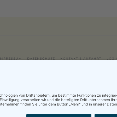
IMPRESSUM
DATENSCHUTZ
KONTAKT & ANFAHRT
LOGI
2024 - Alice Bendix - Berufliches Schulzentrum der Stadt Münc