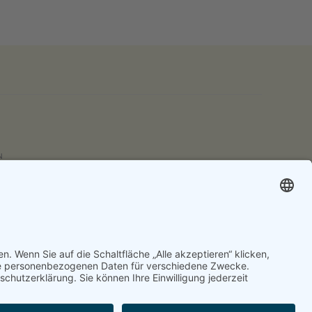
N
hen