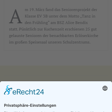
A
m 19. März fand das Seniorenprojekt der
Klasse EV 3B unter dem Motto „Tanz in
den Frühling“ am BSZ Alice Bendix
statt. Pünktlich zur Kuchenzeit erschienen 25 gut
gelaunte Senioren der benachbarten Erlöserkirche
im großen Speisesaal unseres Schulzentrums.
IMPRESSUM
DATENSCHUTZ
KONTAKT & ANFAHRT
LOGIN
© 2024 - Alice Bendix - Berufliches Schulzentrum der
Stadt München